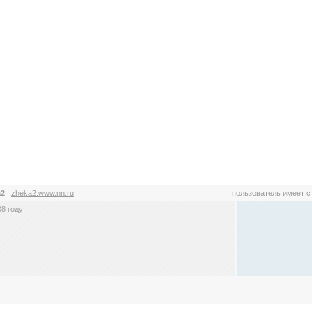
а2
:
zheka2.www.nn.ru
пользователь имеет 
8 году