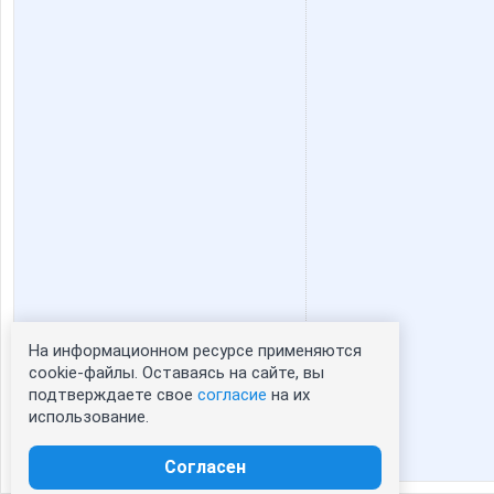
На информационном ресурсе применяются
Статистика портрета:
cookie-файлы. Оставаясь на сайте, вы
подтверждаете свое
согласие
на их
сейчас просматривают портрет - 0
использование.
зарегистрированные пользователи
посетившие портрет за 7 дней - 0
Согласен