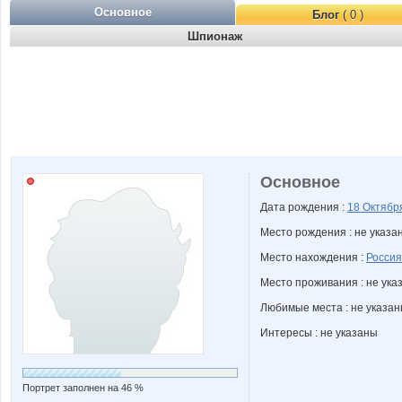
Основное
Блог
( 0 )
Шпионаж
Основное
Дата рождения :
18 Октяб
Место рождения : не указа
Место нахождения :
Россия
Место проживания : не ука
Любимые места : не указа
Интересы : не указаны
Портрет заполнен на 46 %