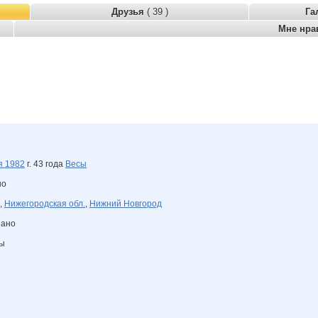
Друзья
( 39 )
Га
Мне нра
ря
1982
г. 43 года
Весы
но
,
Нижегородская обл.
,
Нижний Новгород
зано
ны