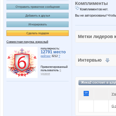
Комплименты
Отправить приватное сообщение
Комплиментов нет.
Вы не авторизованы! Чтоб
Добавить в друзья
Игнорировать
Сделать подарок
Метки лидеров
Совместная покупка: взрослый
популярность:
12791 место
рейтинг
3212
?
Интервью
Привилегированный
пользователь
6
уровня
Жека2 состоит в
клу
Уч
G 