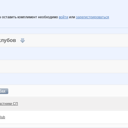
ы оставить комплимент необходимо
войти
или
зарегистрироваться
 клубов
бах
астники СП
club