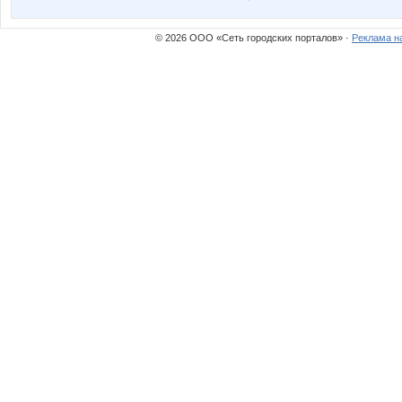
norilskgirl
or-ang
© 2026 ООО «Сеть городских порталов» ·
Реклама н
мари рекон
пандра-
ИРИША И
КитКат
ЛГ
Макова
Ручка
Севе