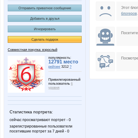
Edissa
Fun
Этот блог
Отправить приватное сообщение
блогеров
.
Добавить в друзья
Игнорировать
KotoPes
LIKA B
Посетит
Сделать подарок
Совместная покупка: взрослый
PiKachoooo
Pugovk
популярность:
Посмотре
12791 место
рейтинг
3212
?
Привилегированный
пользователь
6
Zabiyaka
alens
уровня
Статистика портрета:
dreamhousenn
kleines
сейчас просматривают портрет - 0
зарегистрированные пользователи
посетившие портрет за 7 дней - 0