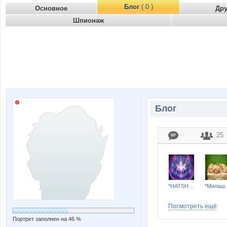
Блог
( 0 )
Основное
Др
Шпионаж
Блог
25
*HATSHEPSUT*
*Ми
Посмотреть ещё
Портрет заполнен на 46 %